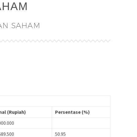
AHAM
KAN SAHAM
nal (Rupiah)
Persentase (%)
000.000
689.500
50.95