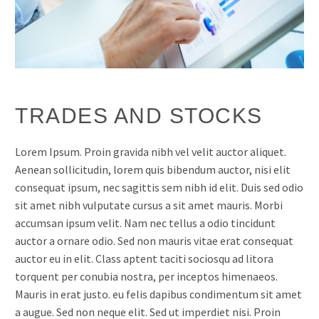
TRADES AND STOCKS
Lorem Ipsum. Proin gravida nibh vel velit auctor aliquet.
Aenean sollicitudin, lorem quis bibendum auctor, nisi elit
consequat ipsum, nec sagittis sem nibh id elit. Duis sed odio
sit amet nibh vulputate cursus a sit amet mauris. Morbi
accumsan ipsum velit. Nam nec tellus a odio tincidunt
auctor a ornare odio. Sed non mauris vitae erat consequat
auctor eu in elit. Class aptent taciti sociosqu ad litora
torquent per conubia nostra, per inceptos himenaeos.
Mauris in erat justo. eu felis dapibus condimentum sit amet
a augue. Sed non neque elit. Sed ut imperdiet nisi. Proin