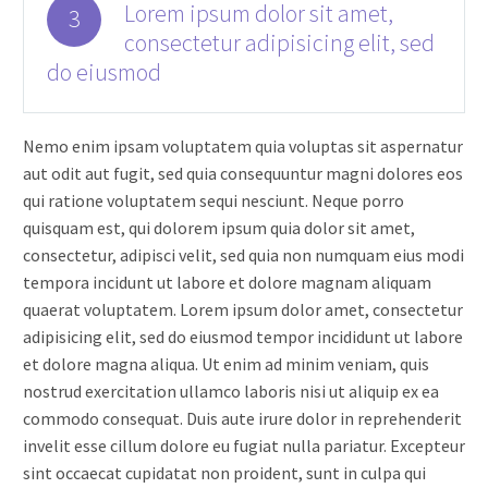
Lorem ipsum dolor sit amet,
3
consectetur adipisicing elit, sed
do eiusmod
Nemo enim ipsam voluptatem quia voluptas sit aspernatur
aut odit aut fugit, sed quia consequuntur magni dolores eos
qui ratione voluptatem sequi nesciunt. Neque porro
quisquam est, qui dolorem ipsum quia dolor sit amet,
consectetur, adipisci velit, sed quia non numquam eius modi
tempora incidunt ut labore et dolore magnam aliquam
quaerat voluptatem. Lorem ipsum dolor amet, consectetur
adipisicing elit, sed do eiusmod tempor incididunt ut labore
et dolore magna aliqua. Ut enim ad minim veniam, quis
nostrud exercitation ullamco laboris nisi ut aliquip ex ea
commodo consequat. Duis aute irure dolor in reprehenderit
invelit esse cillum dolore eu fugiat nulla pariatur. Excepteur
sint occaecat cupidatat non proident, sunt in culpa qui